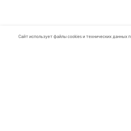
Сайт использует файлы cookies и технических данных 
Разделы
О комп
Новости
Докуме
Статьи
Контакт
© 2015 — 2025 «Грачевский инфо
16+
Учредитель ГАУ СК «Ставропольское краевое информац
Главный редактор Тимченко М.П.
+7 (86-52) 33-51-05