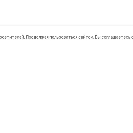
посетителей.
Продолжая пользоваться сайтом, Вы соглашаетесь 
ании
Мы в соцсетях
нты
ная информация
рмационный портал»
ионное агентство»