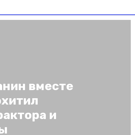
нин вместе
охитил
рактора и
ты