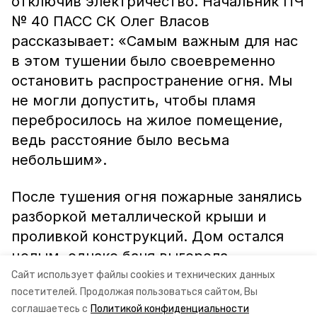
отключив электричество. Начальник ПЧ
№ 40 ПАСС СК Олег Власов
рассказывает: «Самым важным для нас
в этом тушении было своевременно
остановить распространение огня. Мы
не могли допустить, чтобы пламя
перебросилось на жилое помещение,
ведь расстояние было весьма
небольшим».
После тушения огня пожарные занялись
разборкой металлической крыши и
проливкой конструкций. Дом остался
целым, однако баня выгорела
полностью, что лишний раз напоминает
Сайт использует файлы cookies и технических данных
посетителей.
Продолжая пользоваться сайтом, Вы
о необходимости осторожности при
соглашаетесь с
Политикой конфиденциальности
обращении с огнём.