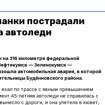
чанки пострадали
а автоледи
к на 316 километре федеральной
Нефтекумск — Зеленокумск —
зошла автомобильная авария, в которой
ительницы Будённовского района.
z ехал по трассе с явным превышением
мент 45-летняя автоледи не справилась с
ынесло с дороги, и она улетела в кювет,