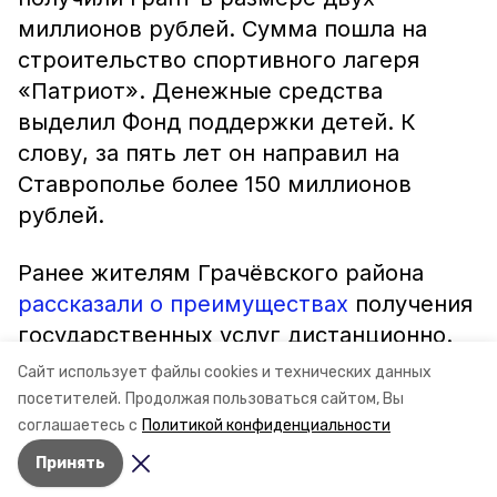
миллионов рублей. Сумма пошла на
строительство спортивного лагеря
«Патриот». Денежные средства
выделил Фонд поддержки детей. К
слову, за пять лет он направил на
Ставрополье более 150 миллионов
рублей.
Ранее жителям Грачёвского района
рассказали о преимуществах
получения
государственных услуг дистанционно.
Акцию провели местные сотрудники
Сайт использует файлы cookies и технических данных
правоохранительных органов.
посетителей.
Продолжая пользоваться сайтом, Вы
соглашаетесь с
Политикой конфиденциальности
Принять
Авторы:
Анастасия Бурдыга