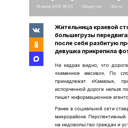
15 июня 2019, 18:03
Общество
Фото:
Жительница краевой ст
большегрузы передвига
после себя разбитую пр
девушка прикрепила фот
На кадрах видно, что дорога
«каменное месиво». По сло
принадлежат «Камазы», пр
испорченной дороги нельзя п
пишет информационное агентс
Ранее в социальной сети ста
микрорайоне Перспективный.
на недовольство граждан и ус