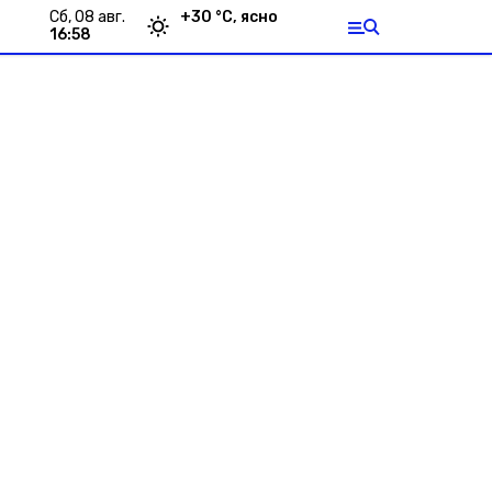
сб, 08 авг.
+
30
°С,
ясно
16:58