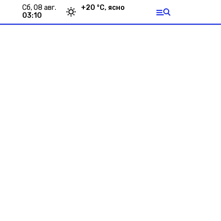
сб, 08 авг.
+
20
°С,
ясно
03:10