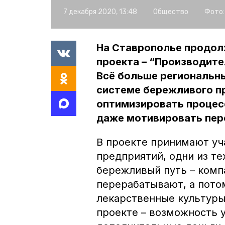
7 декабря 2020, 13:48
Общество
Фото:
На Ставрополье продол
проекта – “Производите
Всё больше региональн
системе бережливого п
оптимизировать процесс
даже мотивировать пер
В проекте принимают уч
предприятий, одни из те
бережливый путь – компа
перерабатывают, а пото
лекарственные культуры
проекте – возможность 