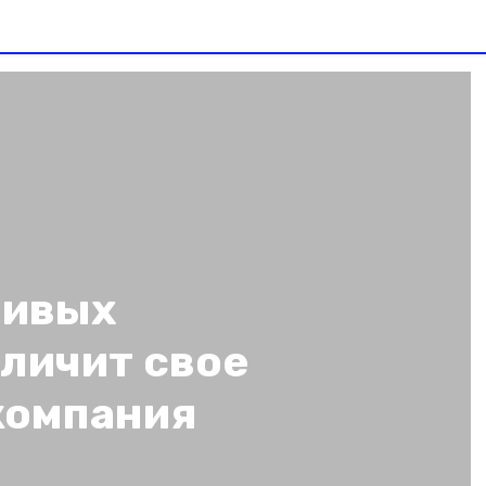
ливых
личит свое
компания