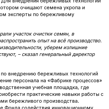
 Для внедрения бережливых технологий
 котором очищают семена укропа и
том эксперты по бережливому
рали участок очистки семян, в
спространить опыт на всё производство.
зводительности, уберем излишние
твуют, – сказал генеральный директор
 по внедрению бережливых технологий
чение персонала на «Фабрике процессов»
водственная учебная площадка, где
риобрести практические навыки работы с
ми бережливого производства.
азе Фонда содействия инновационному