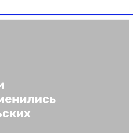
и
менились
ьских