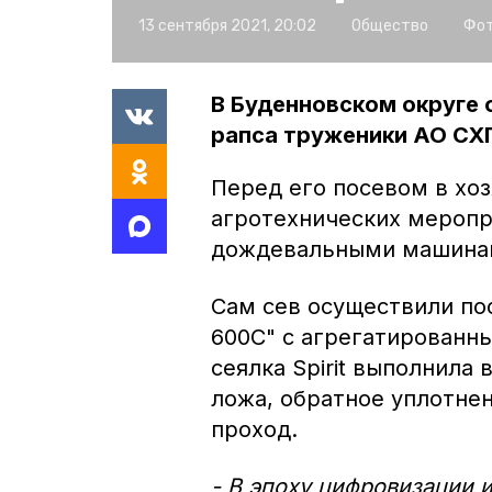
13 сентября 2021, 20:02
Общество
Фот
В Буденновском округе 
рапса труженики АО СХП
Перед его посевом в хо
агротехнических меропр
дождевальными машина
Сам сев осуществили пос
600C" с агрегатированн
сеялка Spirit выполнила
ложа, обратное уплотнен
проход.
- В эпоху цифровизации 