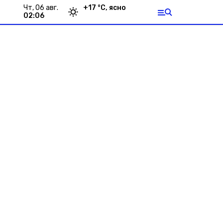
чт, 06 авг.
+
17
°С,
ясно
02:06