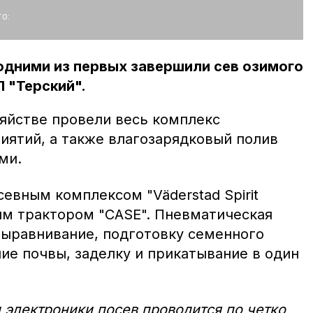
о:
одними из первых завершили сев озимого
 "Терский".
зяйстве провели весь комплекс
иятий, а также влагозарядковый полив
ми.
евным комплексом "Väderstad Spirit
ым трактором "CASE". Пневматическая
 выравнивание, подготовку семенного
ие почвы, заделку и прикатывание в один
и электроники посев проводится по четко