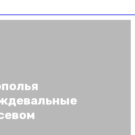
ополья
ождевальные
севом