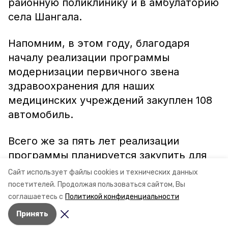
районную поликлинику и в амбулаторию
села Шангала.
Напомним, в этом году, благодаря
началу реализации программы
модернизации первичного звена
здравоохранения для наших
медицинских учреждений закуплен 108
автомобиль.
Всего же за пять лет реализации
программы планируется закупить для
медучреждений региона 661
Сайт использует файлы cookies и технических данных
автомобиль.
посетителей.
Продолжая пользоваться сайтом, Вы
соглашаетесь с
Политикой конфиденциальности
Принять
Авторы:
Анастасия Ряжская