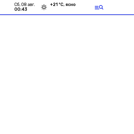
сб, 08 авг.
+
21
°С,
ясно
00:43