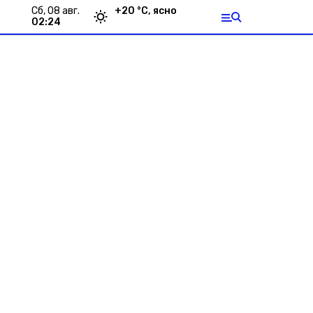
сб, 08 авг.
+
20
°С,
ясно
02:24