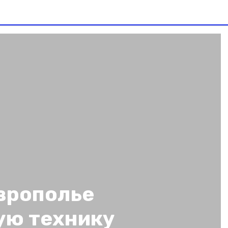
аврополье
ую технику