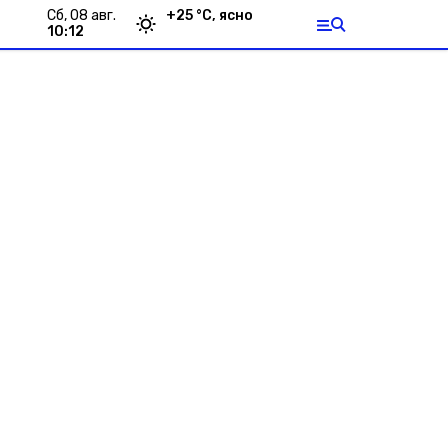
сб, 08 авг.
+
25
°С,
ясно
10:12