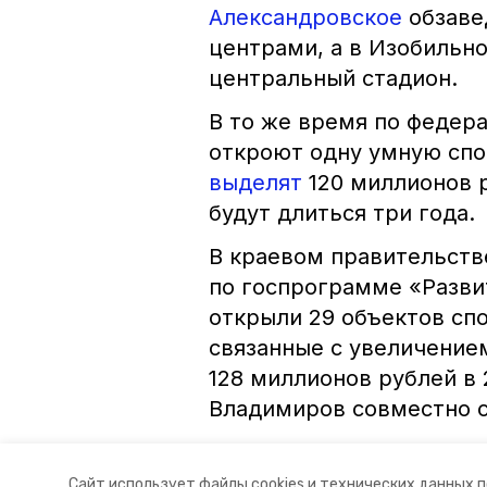
Александровское
обзаве
центрами, а в Изобильн
центральный стадион.
В то же время по федер
откроют одну умную спо
выделят
120 миллионов 
будут длиться три года.
В краевом правительстве
по госпрограмме «Разви
открыли 29 объектов сп
связанные с увеличение
128 миллионов рублей в 
Владимиров совместно 
ставропольский край
влади
Сайт использует файлы cookies и технических данных 