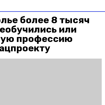
лье более 8 тысяч
реобучились или
вую профессию
нацпроекту