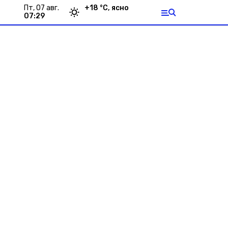
пт, 07 авг.
+
18
°С,
ясно
07:29