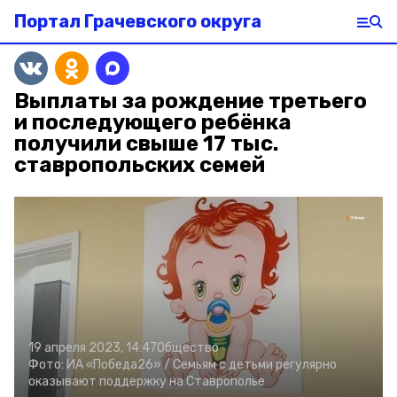
Портал Грачевского округа
Выплаты за рождение третьего
и последующего ребёнка
получили свыше 17 тыс.
ставропольских семей
19 апреля 2023, 14:47
Общество
Фото:
ИА «Победа26» /
Семьям с детьми регулярно
оказывают поддержку на Ставрополье