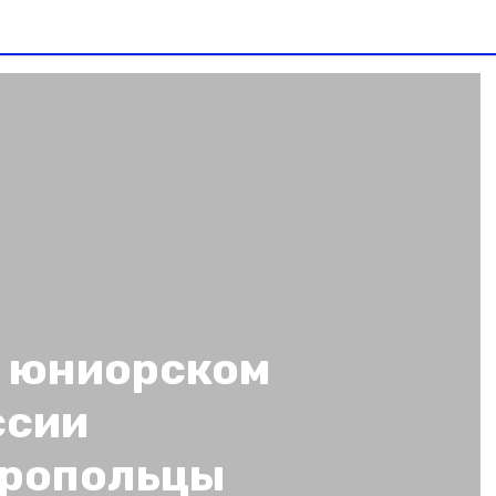
а юниорском
ссии
вропольцы