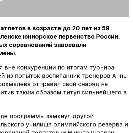
атлетов в возрасте до 20 лет из 59
ленске юниорское первенство России.
ных соревнований завоевали
мены.
я вне конкуренции по итогам турнира
ей из попыток воспитанник тренеров Анны
рохмалева отправил свой снаряд на
щитив таким образом титул сильнейшего в
иде программы замкнул другой
льского училища олимпийского резерва и
портивной подготовки Никита Шапран.