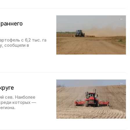
 раннего
ртофель с 6,2 тыс. га
у, сообщили в
круге
й сев. Наиболее
 среди которых —
егиона.