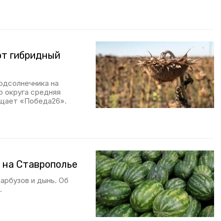
ют гибридный
одсолнечника на
о округа средняя
бщает «Победа26».
 на Ставрополье
арбузов и дынь. Об
.