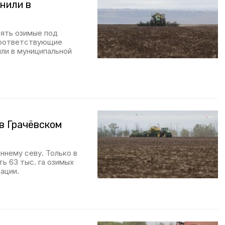
нили в
ять озимые под
 соответствующие
или в муниципальной
 в Грачёвском
ннему севу. Только в
ь 63 тыс. га озимых
ации.