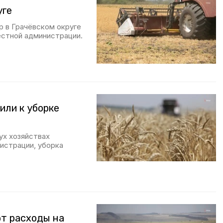
уге
р в Грачёвском округе
местной администрации.
или к уборке
ух хозяйствах
истрации, уборка
т расходы на