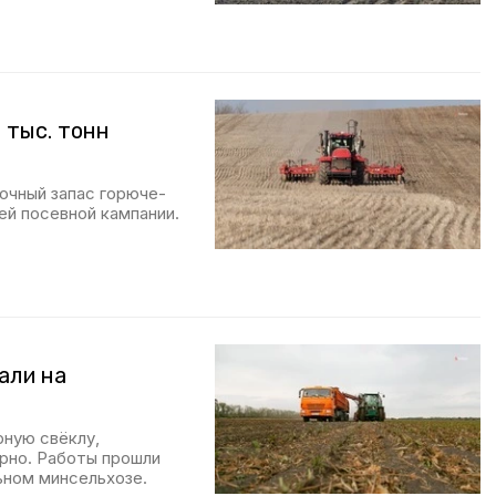
 тыс. тонн
очный запас горюче-
ей посевной кампании.
али на
рную свёклу,
ерно. Работы прошли
ьном минсельхозе.